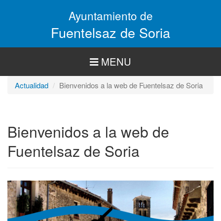
Pasar
Ayuntamiento de
al
contenido
Fuentelsaz de Soria
principal
MENU
Actualidad
Bienvenidos a la web de Fuentelsaz de Soria
Bienvenidos a la web de
Fuentelsaz de Soria