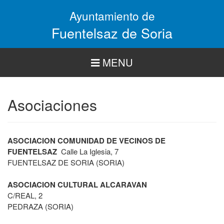
Pasar
Ayuntamiento de
al
contenido
Fuentelsaz de Soria
principal
MENU
Asociaciones
ASOCIACION COMUNIDAD DE VECINOS DE
FUENTELSAZ
Calle La Iglesia, 7
FUENTELSAZ DE SORIA (SORIA)
ASOCIACION CULTURAL ALCARAVAN
C/REAL, 2
PEDRAZA (SORIA)