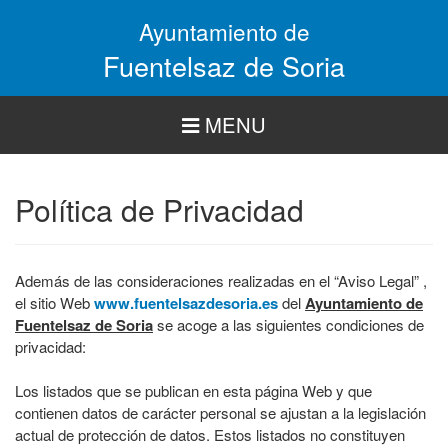
Pasar
Ayuntamiento de
al
contenido
Fuentelsaz de Soria
principal
MENU
Política de Privacidad
Además de las consideraciones realizadas en el “Aviso Legal” ,
el sitio Web
www.fuentelsazdesoria.es
del
Ayuntamiento de
Fuentelsaz de Soria
se acoge a las siguientes condiciones de
privacidad:
Los listados que se publican en esta página Web y que
contienen datos de carácter personal se ajustan a la legislación
actual de protección de datos. Estos listados no constituyen