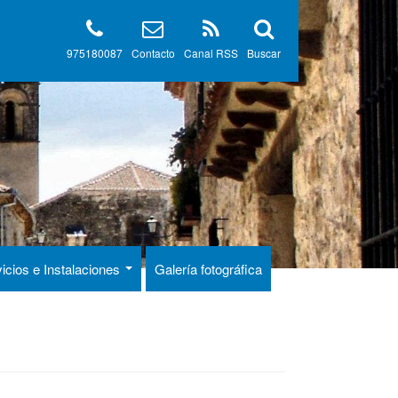
975180087
Contacto
Canal RSS
Buscar
icios e Instalaciones
Galería fotográfica