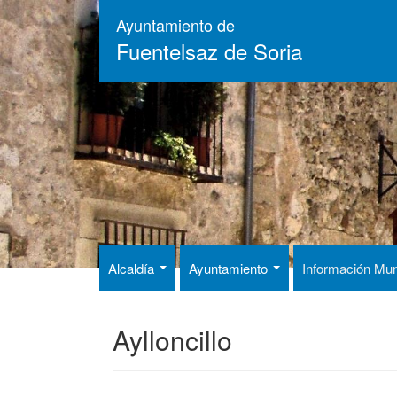
Pasar
Ayuntamiento de
al
Fuentelsaz de Soria
contenido
principal
Alcaldía
Ayuntamiento
Información Mun
Aylloncillo