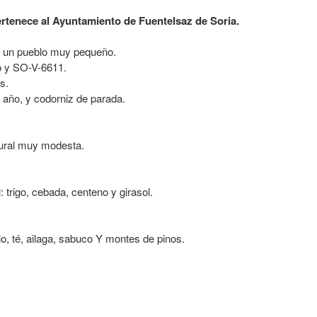
ertenece al Ayuntamiento de Fuentelsaz de Soria.
es un pueblo muy pequeño.
o y SO-V-6611.
s.
l año, y codorniz de parada.
rural muy modesta.
 trigo, cebada, centeno y girasol.
lo, té, ailaga, sabuco Y montes de pinos.