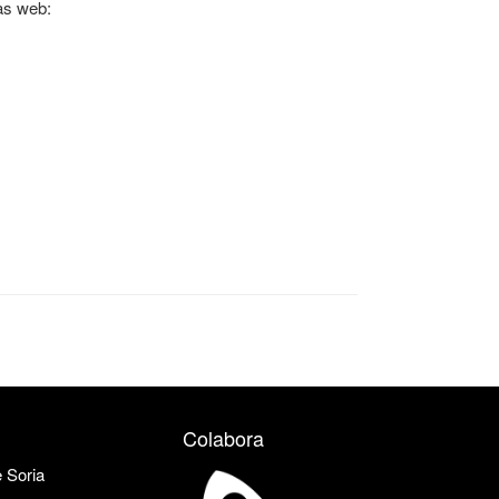
nas web:
Colabora
e Soria