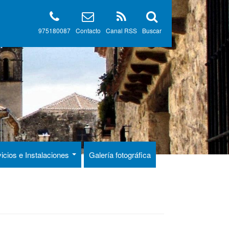
975180087
Contacto
Canal RSS
Buscar
icios e Instalaciones
Galería fotográfica