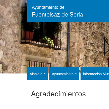
Pasar
Ayuntamiento de
al
Fuentelsaz de Soria
contenido
principal
Alcaldía
Ayuntamiento
Información Mun
Agradecimientos