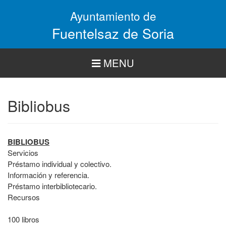
Pasar
Ayuntamiento de
al
contenido
Fuentelsaz de Soria
principal
MENU
Bibliobus
BIBLIOBUS
Servicios
Préstamo individual y colectivo.
Información y referencia.
Préstamo interbibliotecario.
Recursos
100 libros