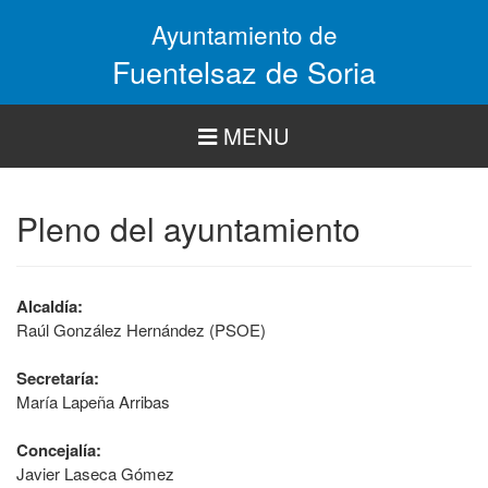
Pasar
Ayuntamiento de
al
contenido
Fuentelsaz de Soria
principal
MENU
Pleno del ayuntamiento
Alcaldía:
Raúl González Hernández (PSOE)
Secretaría:
María Lapeña Arribas
Concejalía:
Javier Laseca Gómez