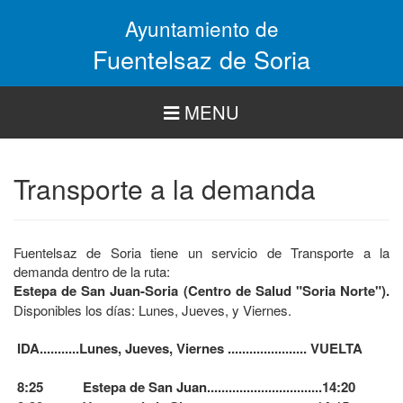
Pasar
Ayuntamiento de
al
contenido
Fuentelsaz de Soria
principal
MENU
Transporte a la demanda
Fuentelsaz de Soria tiene un servicio de Transporte a la
demanda dentro de la ruta:
Estepa de San Juan-Soria (Centro de Salud "Soria Norte").
Disponibles los días: Lunes, Jueves, y Viernes.
IDA...........Lunes, Jueves, Viernes ...................... VUELTA
8:25 Estepa de San Juan................................14:20