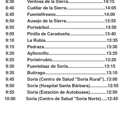
8:30 Ventosa de la Sierra..............................14:15
8:40 Cuéllar de la Sierra.................................14:05
8:45 Fuentelfresno.........................................14:00
8:50 Ausejo de la Sierra.................................13:55
8:55 Porteárbol................................................13:50
9:05 Pinilla de Caradueña..............................13:40
9:10 La Rubia....................................................13:35
9:15 Pedraza.....................................................13:30
9:20 Aylloncillo.................................................13:25
9:25 Portelrrubio.............................................13:20
9:30 Fuentelsaz de Soria...............................13:15
9:35 Buitrago....................................................13:10
9:45 Soria (Centro de Salud "Soria Rural")..13:00
9:50 Soria (Hospital Santa Bárbara)...............12:55
9:55 Soria (Estación de Autobuses)..............12:50
10:00 Soria (Centro de Salud "Soria Norte).....12:45