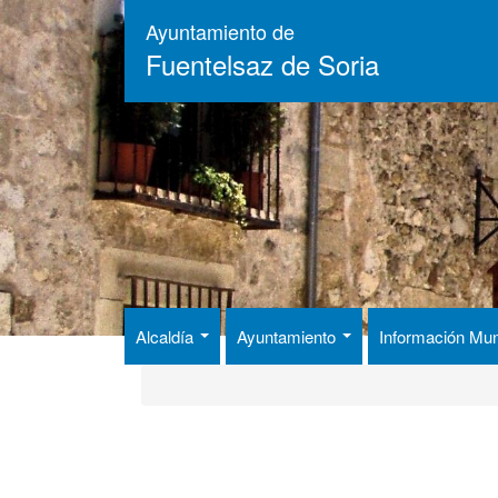
Pasar
Ayuntamiento de
al
Fuentelsaz de Soria
contenido
principal
Alcaldía
Ayuntamiento
Información Mun