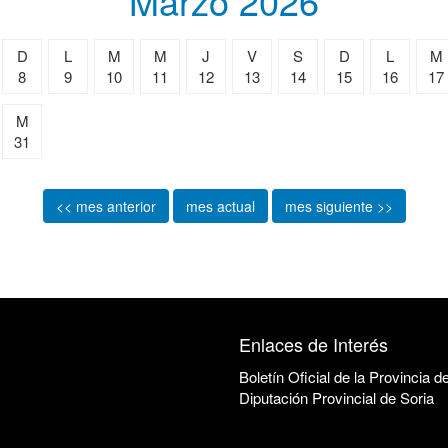
Marzo 2026
D
L
M
M
J
V
S
D
L
M
8
9
10
11
12
13
14
15
16
17
M
31
<< mes anterior
mes actual
mes siguiente >>
Enlaces de Interés
Boletín Oficial de la Provincia d
Diputación Provincial de Soria