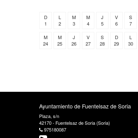
D
L
M
M
J
V
S
1
2
3
4
5
6
7
M
M
J
V
S
D
L
24
25
26
27
28
29
30
Ayuntamiento de Fuentelsaz de Soria
Plaza, s/n
42170 - Fuentelsaz de Soria (Soria)
975180087