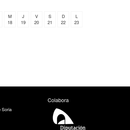
M
J
V
S
D
L
18
19
20
21
22
23
Colabora
e Soria