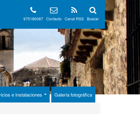
975180087
Contacto
Canal RSS
Buscar
icios e Instalaciones
Galería fotográfica